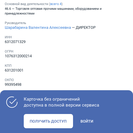
Основной вид деятельности (
всего
4
)
46.6 — Торговля оптовая прочими машинами, оборудованием и
принадлежностями
Руководитель
Шарабарина Валентина Алексеевна
— ДИРЕКТОР
ИНН
6312071329
ОГРН
1076312000214
КПП
631201001
ОКПО
99395498
Телефон
░ ░░░ ░░░░░░░
Карточка без ограничений
доступна в полной версии сервиса
Как оценить состояние компании
ПОЛУЧИТЬ ДОСТУП
ВОЙТИ