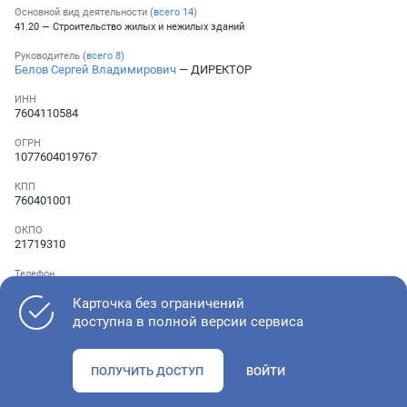
Основной вид деятельности (
всего
14
)
41.20 — Строительство жилых и нежилых зданий
Руководитель (
всего
8
)
Белов Сергей Владимирович
— ДИРЕКТОР
ИНН
7604110584
ОГРН
1077604019767
КПП
760401001
ОКПО
21719310
Телефон
Не указан
Карточка без ограничений
доступна в полной версии сервиса
Как оценить состояние компании
ПОЛУЧИТЬ ДОСТУП
ВОЙТИ
Проверьте учредительные документы, адрес регистрации и