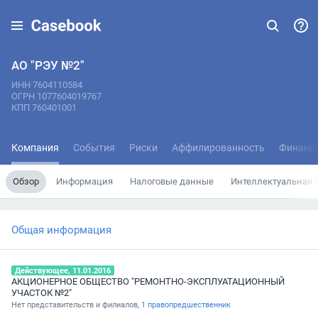
АО "РЭУ №2"
ИНН 7604110584
ОГРН 1077604019767
КПП 760401001
Компания
События
Риски
Аффилированность
Финанс
Обзор
Информация
Налоговые данные
Интеллектуальная 
Общая информация
Действующее, 11.01.2016
АКЦИОНЕРНОЕ ОБЩЕСТВО "РЕМОНТНО-ЭКСПЛУАТАЦИОННЫЙ
УЧАСТОК №2"
Нет представительств и филиалов,
1 правопредшественник