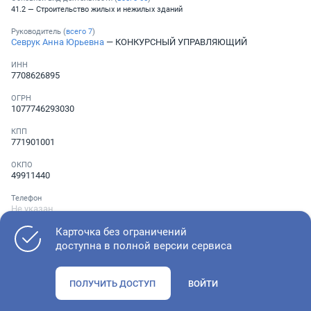
41.2 — Строительство жилых и нежилых зданий
Руководитель (
всего
7
)
Севрук Анна Юрьевна
— КОНКУРСНЫЙ УПРАВЛЯЮЩИЙ
ИНН
7708626895
ОГРН
1077746293030
КПП
771901001
ОКПО
49911440
Телефон
Не указан
Карточка без ограничений
доступна в полной версии сервиса
Как оценить состояние компании
ПОЛУЧИТЬ ДОСТУП
ВОЙТИ
Проверьте учредительные документы, адрес регистрации и
ОКВЭД