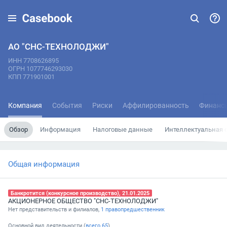
АО "СНС-ТЕХНОЛОДЖИ"
ИНН 7708626895
ОГРН 1077746293030
КПП 771901001
Компания
События
Риски
Аффилированность
Финанс
Обзор
Информация
Налоговые данные
Интеллектуальная 
Общая информация
Банкротится (конкурсное производство), 21.01.2025
АКЦИОНЕРНОЕ ОБЩЕСТВО "СНС-ТЕХНОЛОДЖИ"
Нет представительств и филиалов,
1 правопредшественник
Основной вид деятельности (
всего
65
)