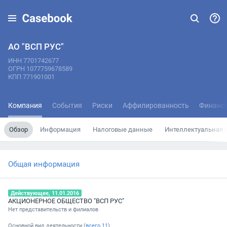
АО "ВСП РУС"
ИНН 7701742677
ОГРН 1077759678589
КПП 771901001
Компания
События
Риски
Аффилированность
Финанс
Обзор
Информация
Налоговые данные
Интеллектуальная 
Общая информация
Действующее, 11.01.2016
АКЦИОНЕРНОЕ ОБЩЕСТВО "ВСП РУС"
Нет представительств и филиалов
Основной вид деятельности (
всего
11
)