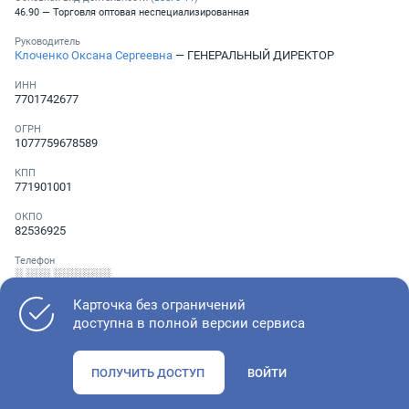
46.90 — Торговля оптовая неспециализированная
Руководитель
Клоченко Оксана Сергеевна
— ГЕНЕРАЛЬНЫЙ ДИРЕКТОР
ИНН
7701742677
ОГРН
1077759678589
КПП
771901001
ОКПО
82536925
Телефон
░ ░░░ ░░░░░░░
Карточка без ограничений
доступна в полной версии сервиса
Как оценить состояние компании
ПОЛУЧИТЬ ДОСТУП
ВОЙТИ
Проверьте учредительные документы, адрес регистрации и
ОКВЭД