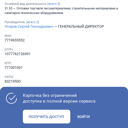
Основной вид деятельности (
всего
5
)
51.53 — Оптовая торговля лесоматериалами, строительными материалами и
санитарно-техническим оборудованием
Руководитель (
всего
2
)
Упоров Сергей Геннадьевич
— ГЕНЕРАЛЬНЫЙ ДИРЕКТОР
ИНН
7719655552
ОГРН
1077762126991
КПП
771001001
ОКПО
83219500
Телефон
Не указан
Карточка без ограничений
доступна в полной версии сервиса
Как оценить состояние компании
ПОЛУЧИТЬ ДОСТУП
ВОЙТИ