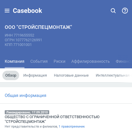
ООО "СТРОЙСПЕЦМОНТАЖ"
ИНН 7719655552
ОГРН 1077762126991
КПП 771001001
Компания
События
Риски
Аффилированность
Финанс
Обзор
Информация
Налоговые данные
Интеллектуальная 
Общая информация
Ликвидировано, 17.09.2010
ОБЩЕСТВО С ОГРАНИЧЕННОЙ ОТВЕТСТВЕННОСТЬЮ
"СТРОЙСПЕЦМОНТАЖ"
Нет представительств и филиалов,
1 правопреемник