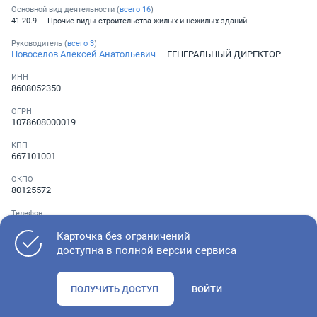
Основной вид деятельности (
всего
16
)
41.20.9 — Прочие виды строительства жилых и нежилых зданий
Руководитель (
всего
3
)
Новоселов Алексей Анатольевич
— ГЕНЕРАЛЬНЫЙ ДИРЕКТОР
ИНН
8608052350
ОГРН
1078608000019
КПП
667101001
ОКПО
80125572
Телефон
Не указан
Карточка без ограничений
доступна в полной версии сервиса
Как оценить состояние компании
ПОЛУЧИТЬ ДОСТУП
ВОЙТИ
Проверьте учредительные документы, адрес регистрации и