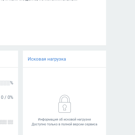
Исковая нагрузка
░░░%
0
/
0%
░░░ ░░