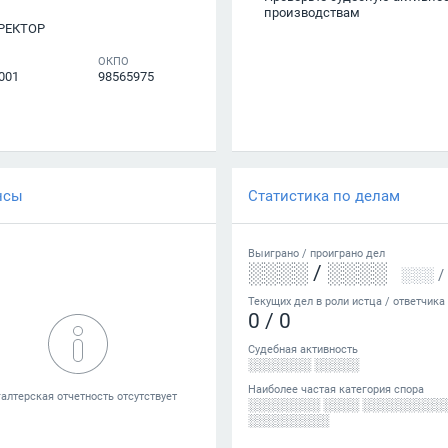
производствам
РЕКТОР
ОКПО
001
98565975
нсы
Статистика по делам
Выиграно /
проиграно
дел
░░░░
/
░░░░
░░░
/
Текущих дел в роли истца / ответчика
0
/
0
Судебная активность
░░░░░░░ ░░░░░
Наиболее частая категория спора
░░░░░░░░ ░░░░ ░░░░░░░░░
░░░░░░░░░