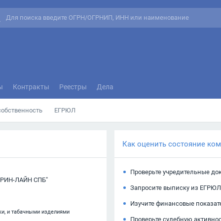
ы
Контракты
Реестры
Дела
собственность
ЕГРЮЛ
Как оценить состояние ко
Проверьте учредительные до
РИН-ЛАЙН СПБ"
Запросите выписку из ЕГРЮЛ
Изучите финансовые показат
ки, и табачными изделиями
Проверьте судебную активно