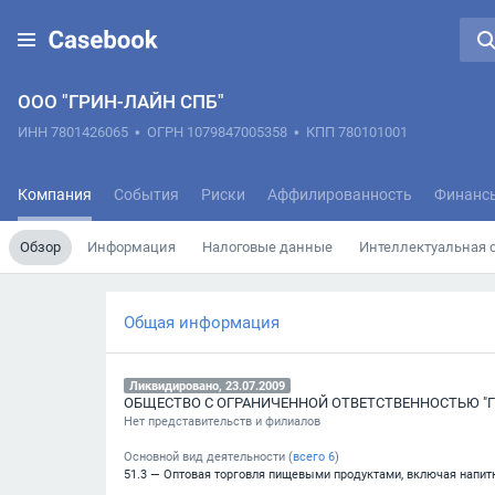
ООО "ГРИН-ЛАЙН СПБ"
ИНН 7801426065
•
ОГРН 1079847005358
•
КПП 780101001
Компания
События
Риски
Аффилированность
Финанс
Обзор
Информация
Налоговые данные
Интеллектуальная 
Общая информация
Ликвидировано, 23.07.2009
ОБЩЕСТВО С ОГРАНИЧЕННОЙ ОТВЕТСТВЕННОСТЬЮ "Г
Нет представительств и филиалов
Основной вид деятельности (
всего
6
)
51.3 — Оптовая торговля пищевыми продуктами, включая напит