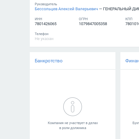
Руководитель
Бессольцев Алексей Валерьевич
— ГЕНЕРАЛЬНЫЙ ДИ
ИНН
ОГРН
КПП
7801426065
1079847005358
780101
Телефон
Не указан
Банкротство
Фина