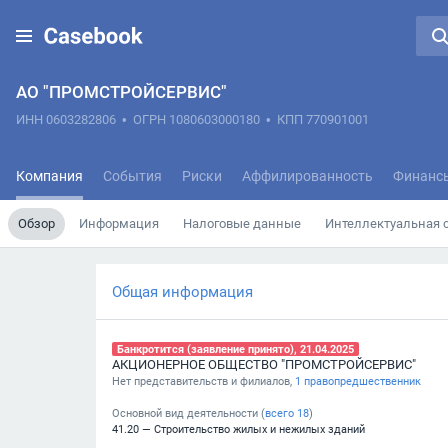
АО "ПРОМСТРОЙСЕРВИС"
ИНН 0603282806
•
ОГРН 1080603000180
•
КПП 770901001
Компания
События
Риски
Аффилированность
Финанс
Обзор
Информация
Налоговые данные
Интеллектуальная 
Общая информация
Банкротится (заявление принято), 21.04.2025
АКЦИОНЕРНОЕ ОБЩЕСТВО "ПРОМСТРОЙСЕРВИС"
Нет представительств и филиалов,
1 правопредшественник
Основной вид деятельности (
всего
18
)
41.20 — Строительство жилых и нежилых зданий