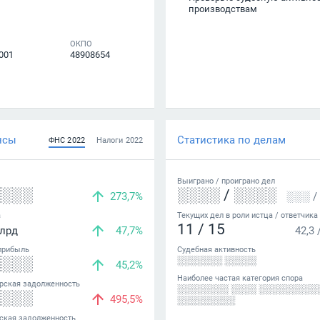
производствам
ОКПО
001
48908654
нсы
Статистика по делам
ФНС
2022
Налоги
2022
Выиграно /
проиграно
дел
░░░░
░░░░
/
░░░░
273,7%
░░░
/
а
Текущих дел в роли истца / ответчика
11
/
15
лрд
47,7%
42,3
прибыль
Судебная активность
░░░░
░░░░░░░ ░░░░░
45,2%
Наиболее частая категория спора
рская задолженность
░░░░░░░░ ░░░░ ░░░░░░░░░
░░░░
495,5%
░░░░░░░░░
ская задолженность