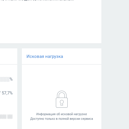
Исковая нагрузка
░░░%
/
57,7%
░░░ ░░