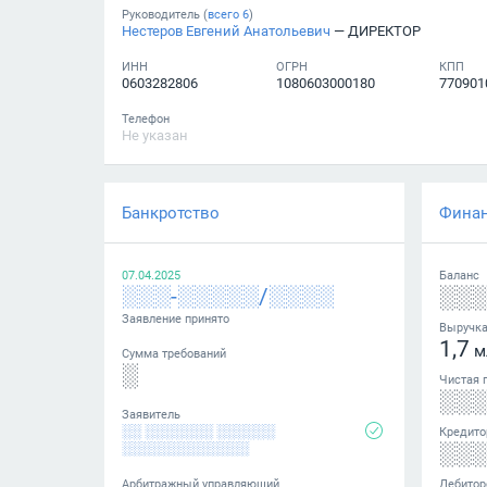
Руководитель (
всего
6
)
Нестеров Евгений Анатольевич
— ДИРЕКТОР
ИНН
ОГРН
КПП
0603282806
1080603000180
770901
Телефон
Не указан
Банкротство
Фина
07.04.2025
Баланс
░░░-░░░░░/░░░░
░░
Заявление принято
Выручк
1,7
м
Сумма требований
░
Чистая 
░░
Заявитель
░░ ░░░░░░░ ░░░░░░
Кредито
░░
░░░░░░░░░░░░░
Арбитражный управляющий
Дебитор