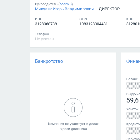
Руководитель (
всего
3
)
Микуляк Игорь Владимирович
— ДИРЕКТОР
ИНН
ОГРН
КПП
3128068738
1083128004431
312801
Телефон
Не указан
Банкротство
Фина
Баланс
░░
Выручк
59,6
Убыток
░░
Кредито
░░
Дебитор