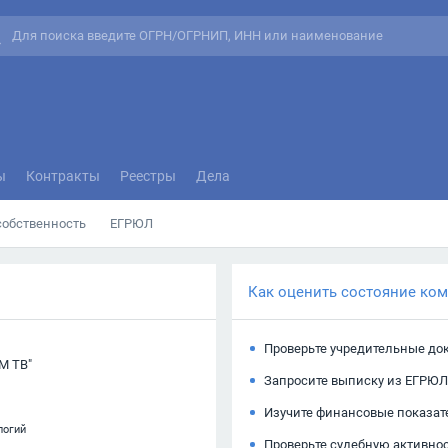
ы
Контракты
Реестры
Дела
собственность
ЕГРЮЛ
Как оценить состояние ко
Проверьте учредительные до
М ТВ"
Запросите выписку из ЕГРЮЛ
Изучите финансовые показат
логий
Проверьте судебную активно