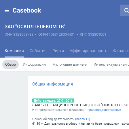
ЗАО "ОСКОЛТЕЛЕКОМ ТВ"
ИНН 3128068738
•
ОГРН 1083128004431
•
КПП 312801001
Компания
События
Риски
Аффилированность
Финанс
Обзор
Информация
Налоговые данные
Интеллектуальная 
Общая информация
Действующее, 27.01.2016
ЗАКРЫТОЕ АКЦИОНЕРНОЕ ОБЩЕСТВО "ОСКОЛТЕЛЕКО
Нет представительств и филиалов,
1 правопредшественник
Основной вид деятельности (
всего
11
)
61.10 — Деятельность в области связи на базе проводных техно