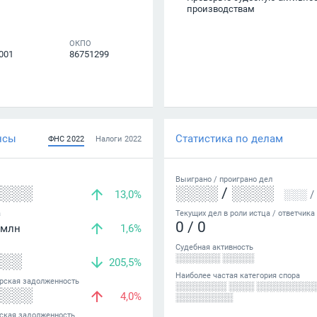
производствам
ОКПО
001
86751299
нсы
Статистика по делам
ФНС
2022
Налоги
2022
Выиграно /
проиграно
дел
░░░░
░░░░
/
░░░░
13,0%
░░░
/
а
Текущих дел в роли истца / ответчика
0
/
0
млн
1,6%
Судебная активность
░░░
░░░░░░░ ░░░░░
205,5%
Наиболее частая категория спора
рская задолженность
░░░░░░░░ ░░░░ ░░░░░░░░░
░░░░
4,0%
░░░░░░░░░
ская задолженность