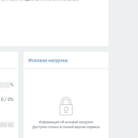
Исковая нагрузка
░░░%
0
/
0%
░░░ ░░