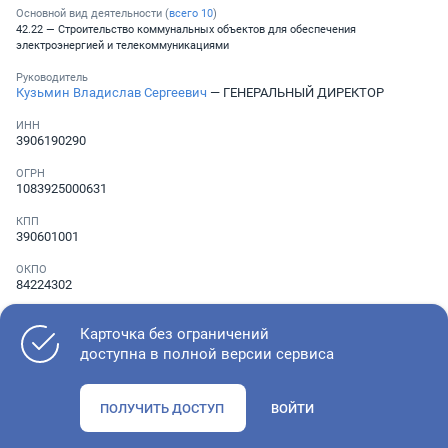
Основной вид деятельности (
всего
10
)
42.22 — Строительство коммунальных объектов для обеспечения
электроэнергией и телекоммуникациями
Руководитель
Кузьмин Владислав Сергеевич
— ГЕНЕРАЛЬНЫЙ ДИРЕКТОР
ИНН
3906190290
ОГРН
1083925000631
КПП
390601001
ОКПО
84224302
Телефон
░ ░░░ ░░░░░░░
Карточка без ограничений
,
░ ░░░ ░░░░░░░
доступна в полной версии сервиса
Как оценить состояние компании
ПОЛУЧИТЬ ДОСТУП
ВОЙТИ