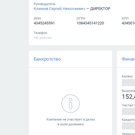
Руководитель
Климов Сергей Николаевич
— ДИРЕКТОР
ИНН
ОГРН
КПП
4345245591
1084345141220
434501
Телефон
Не указан
Банкротство
Фина
Баланс
░░
Выручк
152,
Чистая 
░░
Кредито
░░
Дебитор