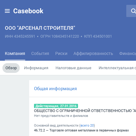
ООО "АРСЕНАЛ СТРОИТЕЛЯ"
ИНН 4345245591
•
ОГРН 1084345141220
•
КПП 434501001
Компания
События
Риски
Аффилированность
Финанс
Обзор
Информация
Налоговые данные
Интеллектуальная 
Общая информация
Действующее, 27.01.2016
ОБЩЕСТВО С ОГРАНИЧЕННОЙ ОТВЕТСТВЕННОСТЬЮ "А
Нет представительств и филиалов
Основной вид деятельности (
всего
20
)
46.72.2 — Торговля оптовая металлами в первичных формах