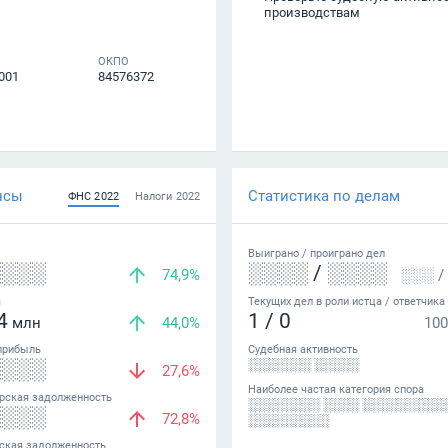
производствам
ОКПО
001
84576372
нсы
Статистика по делам
ФНС
2022
Налоги
2022
Выиграно /
проиграно
дел
░░░░
░░░░
/
░░░░
74,9%
░░░
/
а
Текущих дел в роли истца / ответчика
4
1
/
0
млн
44,0%
100
прибыль
Судебная активность
░░░░
░░░░░░░ ░░░░░
27,6%
Наиболее частая категория спора
рская задолженность
░░░░░░░░ ░░░░ ░░░░░░░░░
░░░░
72,8%
░░░░░░░░░
ская задолженность