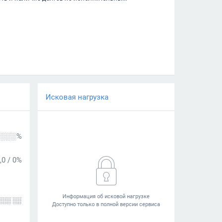
Исковая нагрузка
░░░%
,0
/
0%
░░░ ░░