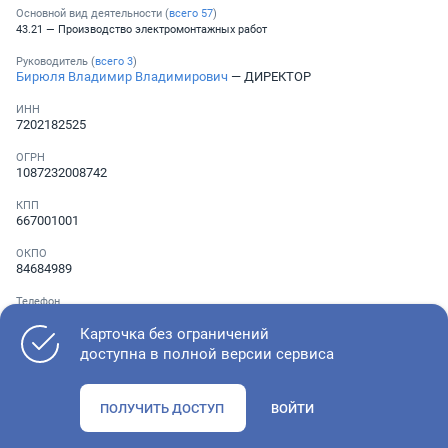
Основной вид деятельности (
всего
57
)
43.21 — Производство электромонтажных работ
Руководитель (
всего
3
)
Бирюля Владимир Владимирович
— ДИРЕКТОР
ИНН
7202182525
ОГРН
1087232008742
КПП
667001001
ОКПО
84684989
Телефон
░ ░░░ ░░░░░░░
Карточка без ограничений
доступна в полной версии сервиса
Как оценить состояние компании
ПОЛУЧИТЬ ДОСТУП
ВОЙТИ
Проверьте учредительные документы, адрес регистрации и