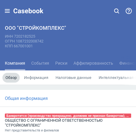
ООО "СТРОЙКОМПЛЕКС"
ИНН 7202182525
ОГРН 1087232008742
КПП 667001001
Компания
События
Риски
Аффилированность
Финанс
Обзор
Информация
Налоговые данные
Интеллектуальная 
Общая информация
Банкротится (производство прекращено. должник не признан банкротом), 05.06.2026
ОБЩЕСТВО С ОГРАНИЧЕННОЙ ОТВЕТСТВЕННОСТЬЮ
"СТРОЙКОМПЛЕКС"
Нет представительств и филиалов