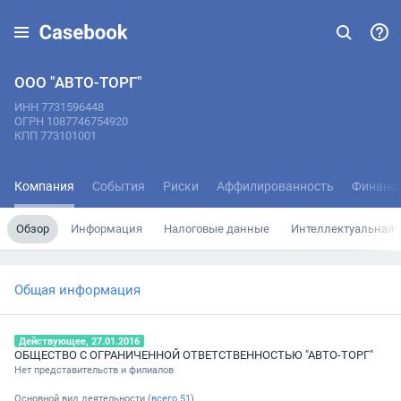
ООО "АВТО-ТОРГ"
ИНН 7731596448
ОГРН 1087746754920
КПП 773101001
Компания
События
Риски
Аффилированность
Финанс
Обзор
Информация
Налоговые данные
Интеллектуальная 
Общая информация
Действующее, 27.01.2016
ОБЩЕСТВО С ОГРАНИЧЕННОЙ ОТВЕТСТВЕННОСТЬЮ "АВТО-ТОРГ"
Нет представительств и филиалов
Основной вид деятельности (
всего
51
)