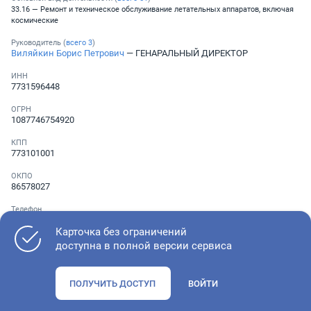
33.16 — Ремонт и техническое обслуживание летательных аппаратов, включая
космические
Руководитель (
всего
3
)
Виляйкин Борис Петрович
— ГЕНАРАЛЬНЫЙ ДИРЕКТОР
ИНН
7731596448
ОГРН
1087746754920
КПП
773101001
ОКПО
86578027
Телефон
Не указан
Карточка без ограничений
доступна в полной версии сервиса
Как оценить состояние компании
ПОЛУЧИТЬ ДОСТУП
ВОЙТИ
Проверьте учредительные документы, адрес регистрации и