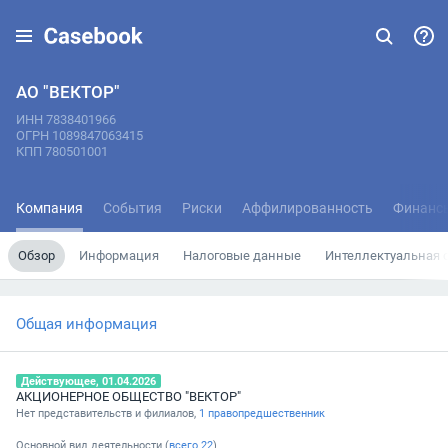
АО "ВЕКТОР"
ИНН 7838401966
ОГРН 1089847063415
КПП 780501001
Компания
События
Риски
Аффилированность
Финанс
Обзор
Информация
Налоговые данные
Интеллектуальная 
Общая информация
Действующее, 01.04.2026
АКЦИОНЕРНОЕ ОБЩЕСТВО "ВЕКТОР"
Нет представительств и филиалов,
1 правопредшественник
Основной вид деятельности (
всего
22
)