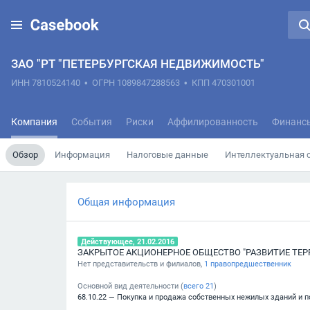
ЗАО "РТ "ПЕТЕРБУРГСКАЯ НЕДВИЖИМОСТЬ"
ИНН 7810524140
•
ОГРН 1089847288563
•
КПП 470301001
Компания
События
Риски
Аффилированность
Финанс
Обзор
Информация
Налоговые данные
Интеллектуальная 
Общая информация
Действующее, 21.02.2016
Нет представительств и филиалов,
1 правопредшественник
Основной вид деятельности (
всего
21
)
68.10.22 — Покупка и продажа собственных нежилых зданий и 