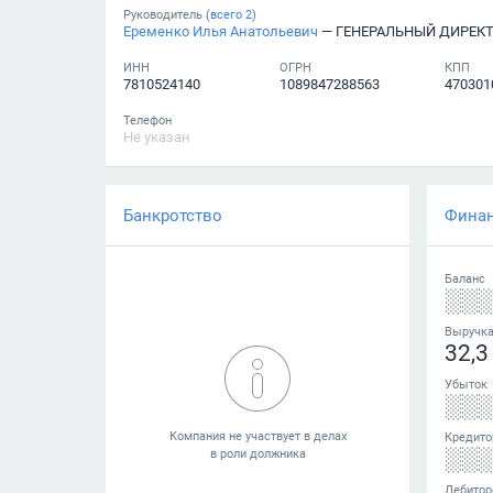
Руководитель (
всего
2
)
Еременко Илья Анатольевич
— ГЕНЕРАЛЬНЫЙ ДИРЕК
ИНН
ОГРН
КПП
7810524140
1089847288563
470301
Телефон
Не указан
Банкротство
Фина
Баланс
░░
Выручк
32,3
Убыток
░░
Кредито
░░
Дебитор