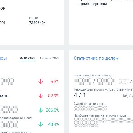
производствам
ТОР
ОКПО
001
73396494
нсы
Статистика по делам
ФНС
2022
Налоги
2022
Выиграно /
проиграно
дел
░░░░
░░░░
/
░░░░
5,3%
░░░
/
а
Текущих дел в роли истца / ответчика
4
/
1
млн
82,9%
66,7
Судебная активность
░░░░░
░░░░░░░ ░░░░░
266,0%
Наиболее частая категория спора
рская задолженность
░░░░░░░░ ░░░░ ░░░░░░░░░
░░░░░
40,4%
░░░░░░░░░
ская задолженность