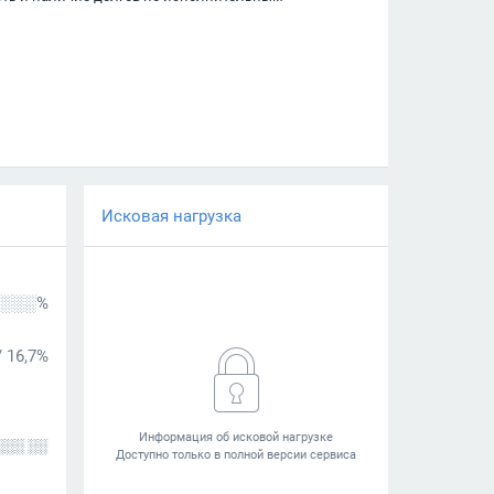
Исковая нагрузка
░░░%
/
16,7%
░░░ ░░