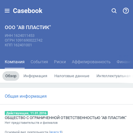
ООО "АВ ПЛАСТИК"
ИНН 1624011453
ОГРН 1091690022742
КПП 162401001
Компания
События
Риски
Аффилированность
Финанс
Обзор
Информация
Налоговые данные
Интеллектуальная 
Общая информация
Действующее, 11.01.2016
ОБЩЕСТВО С ОГРАНИЧЕННОЙ ОТВЕТСТВЕННОСТЬЮ "АВ ПЛАСТИК"
Нет представительств и филиалов
Основной вид деятельности (
всего
9
)