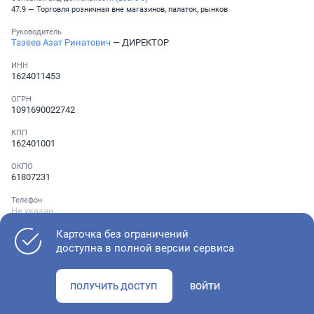
47.9 — Торговля розничная вне магазинов, палаток, рынков
Руководитель
Тазеев Азат Ринатович
— ДИРЕКТОР
ИНН
1624011453
ОГРН
1091690022742
КПП
162401001
ОКПО
61807231
Телефон
Не указан
Карточка без ограничений
доступна в полной версии сервиса
Как оценить состояние компании
ПОЛУЧИТЬ ДОСТУП
ВОЙТИ
Проверьте учредительные документы, адрес регистрации и
ОКВЭД