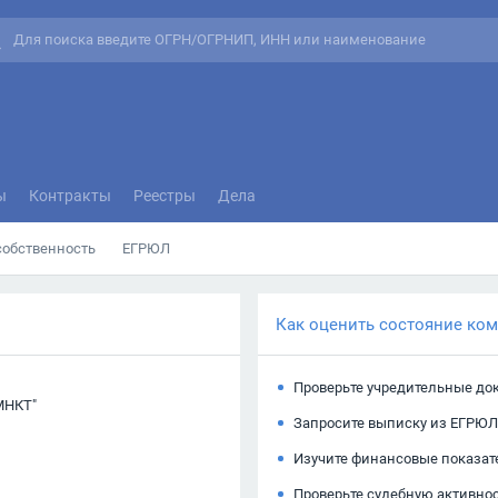
ы
Контракты
Реестры
Дела
собственность
ЕГРЮЛ
Как оценить состояние ко
Проверьте учредительные до
МНКТ"
Запросите выписку из ЕГРЮЛ
Изучите финансовые показат
Проверьте судебную активно