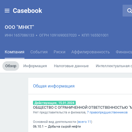
ООО "МНКТ"
ИНН 1657086133
•
ОГРН 1091690037020
•
КПП 165501001
Компания
События
Риски
Аффилированность
Финанс
Обзор
Информация
Налоговые данные
Интеллектуальная 
Общая информация
Действующее, 15.01.2024
ОБЩЕСТВО С ОГРАНИЧЕННОЙ ОТВЕТСТВЕННОСТЬЮ "
Нет представительств и филиалов,
7 правопредшественников
Основной вид деятельности (
всего
11
)
06.10.1 — Добыча сырой нефти