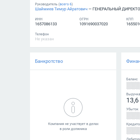
Руководитель (
всего
6
)
Шаймиев Тимур Айратович
— ГЕНЕРАЛЬНЫЙ ДИРЕКТ
ИНН
ОГРН
КПП
1657086133
1091690037020
165501
Телефон
Не указан
Банкротство
Фина
Баланс
░░
Выручк
13,6
Убыток
░░
Кредито
░░
Дебитор