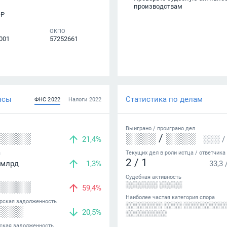
производствам
ОР
ОКПО
001
57252661
нсы
Статистика по делам
ФНС
2022
Налоги
2022
Выиграно /
проиграно
дел
░░░░░
░░░░
/
░░░░
21,4%
░░░
/
а
Текущих дел в роли истца / ответчика
2
/
1
млрд
1,3%
33,3
Судебная активность
░░░░░
░░░░░░░ ░░░░░
59,4%
Наиболее частая категория спора
рская задолженность
░░░░░░░░ ░░░░ ░░░░░░░░░
░░░░
20,5%
░░░░░░░░░
ская задолженность