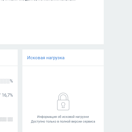
Исковая нагрузка
░░░%
/
16,7%
░░░ ░░