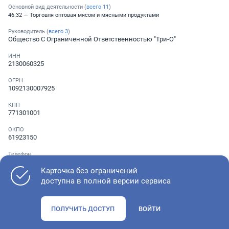
Основной вид деятельности (
всего
11
)
46.32 — Торговля оптовая мясом и мясными продуктами
Руководитель (
всего
3
)
Общество С Ограниченной Ответственностью "Три-О"
ИНН
2130060325
ОГРН
1092130007925
КПП
771301001
ОКПО
61923150
Телефон
Не указан
Карточка без ограничений
доступна в полной версии сервиса
Как оценить состояние компании
ПОЛУЧИТЬ ДОСТУП
ВОЙТИ
Проверьте учредительные документы, адрес регистрации и