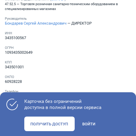
47.52.5 — Торговля розничная санитарно-техническим оборудованием в
специализированных магазинах
Руководитель
Бондарев Сергей Александрович
— ДИРЕКТОР
ИНН
3435100567
ОГРН
1093435002649
КПП
343501001
ОКПО
60928228
Телефон
Не указан
Карточка без ограничений
доступна в полной версии сервиса
Как оценить состояние компании
ПОЛУЧИТЬ ДОСТУП
ВОЙТИ
Проверьте учредительные документы, адрес регистрации и