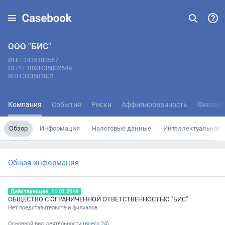
ООО "БИС"
ИНН 3435100567
ОГРН 1093435002649
КПП 343501001
Компания
События
Риски
Аффилированность
Финанс
Обзор
Информация
Налоговые данные
Интеллектуальная 
Общая информация
Действующее, 11.01.2016
ОБЩЕСТВО С ОГРАНИЧЕННОЙ ОТВЕТСТВЕННОСТЬЮ "БИС"
Нет представительств и филиалов
Основной вид деятельности (
всего
24
)