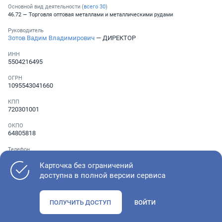
Основной вид деятельности (
всего
30
)
46.72 — Торговля оптовая металлами и металлическими рудами
Руководитель
Зотов Вадим Владимирович
— ДИРЕКТОР
ИНН
5504216495
ОГРН
1095543041660
КПП
720301001
ОКПО
64805818
Телефон
Не указан
Карточка без ограничений
доступна в полной версии сервиса
Как оценить состояние компании
ПОЛУЧИТЬ ДОСТУП
ВОЙТИ
Проверьте учредительные документы, адрес регистрации и