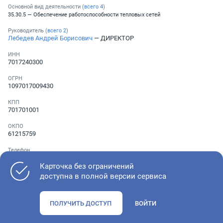
Основной вид деятельности (
всего
4
)
35.30.5 — Обеспечение работоспособности тепловых сетей
Руководитель (
всего
2
)
Лебедев Андрей Борисович
— ДИРЕКТОР
ИНН
7017240300
ОГРН
1097017009430
КПП
701701001
ОКПО
61215759
Телефон
Не указан
Карточка без ограничений
доступна в полной версии сервиса
Как оценить состояние компании
ПОЛУЧИТЬ ДОСТУП
ВОЙТИ
Проверьте учредительные документы, адрес регистрации и