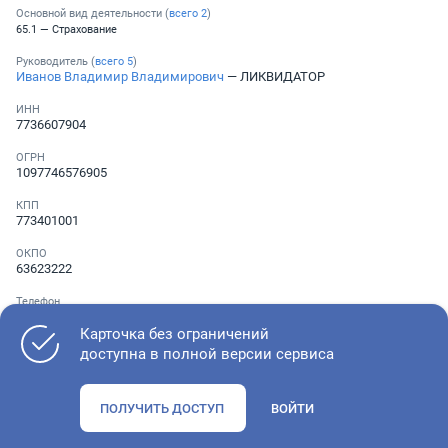
Основной вид деятельности (
всего
2
)
65.1 — Страхование
Руководитель (
всего
5
)
Иванов Владимир Владимирович
— ЛИКВИДАТОР
ИНН
7736607904
ОГРН
1097746576905
КПП
773401001
ОКПО
63623222
Телефон
Не указан
Карточка без ограничений
доступна в полной версии сервиса
Как оценить состояние компании
ПОЛУЧИТЬ ДОСТУП
ВОЙТИ
Проверьте учредительные документы, адрес регистрации и