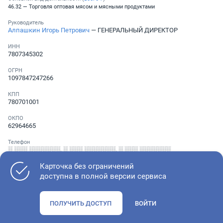
46.32 — Торговля оптовая мясом и мясными продуктами
Руководитель
Алпашкин Игорь Петрович
— ГЕНЕРАЛЬНЫЙ ДИРЕКТОР
ИНН
7807345302
ОГРН
1097847247266
КПП
780701001
ОКПО
62964665
Телефон
░ ░░░ ░░░░░░░
,
░ ░░░ ░░░░░░░
,
░ ░░░ ░░░░░░░
Карточка без ограничений
доступна в полной версии сервиса
Как оценить состояние компании
ПОЛУЧИТЬ ДОСТУП
ВОЙТИ
Проверьте учредительные документы, адрес регистрации и
ОКВЭД