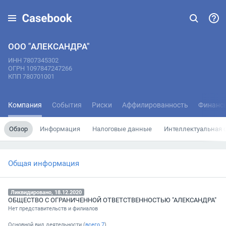
ООО "АЛЕКСАНДРА"
ИНН 7807345302
ОГРН 1097847247266
КПП 780701001
Компания
События
Риски
Аффилированность
Финанс
Обзор
Информация
Налоговые данные
Интеллектуальная 
Общая информация
Ликвидировано, 18.12.2020
ОБЩЕСТВО С ОГРАНИЧЕННОЙ ОТВЕТСТВЕННОСТЬЮ "АЛЕКСАНДРА"
Нет представительств и филиалов
Основной вид деятельности (
всего
7
)