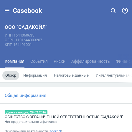
ООО "САДАКОЙЛ"
ИНН 1644060635
ОГРН 1101644003207
КПП 164401001
Компания
События
Риски
Аффилированность
Финанс
Обзор
Информация
Налоговые данные
Интеллектуальная 
Общая информация
Действующее, 29.02.2016
ОБЩЕСТВО С ОГРАНИЧЕННОЙ ОТВЕТСТВЕННОСТЬЮ "САДАКОЙЛ"
Нет представительств и филиалов
Основной вид деятельности (
всего
9
)