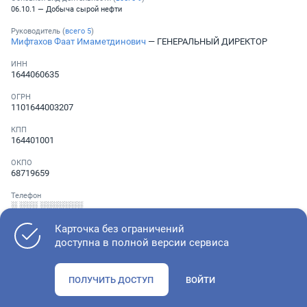
06.10.1 — Добыча сырой нефти
Руководитель (
всего
5
)
Мифтахов Фаат Имаметдинович
— ГЕНЕРАЛЬНЫЙ ДИРЕКТОР
ИНН
1644060635
ОГРН
1101644003207
КПП
164401001
ОКПО
68719659
Телефон
░ ░░░ ░░░░░░░
Карточка без ограничений
доступна в полной версии сервиса
Как оценить состояние компании
ПОЛУЧИТЬ ДОСТУП
ВОЙТИ
Проверьте учредительные документы, адрес регистрации и
ОКВЭД