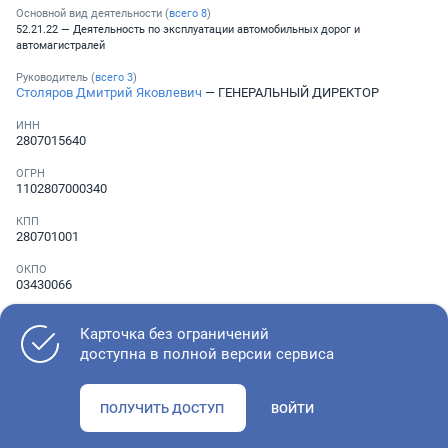
Основной вид деятельности (
всего
8
)
52.21.22 — Деятельность по эксплуатации автомобильных дорог и
автомагистралей
Руководитель (
всего
3
)
Столяров Дмитрий Яковлевич
— ГЕНЕРАЛЬНЫЙ ДИРЕКТОР
ИНН
2807015640
ОГРН
1102807000340
КПП
280701001
ОКПО
03430066
Телефон
Не указан
Карточка без ограничений
доступна в полной версии сервиса
Как оценить состояние компании
ПОЛУЧИТЬ ДОСТУП
ВОЙТИ