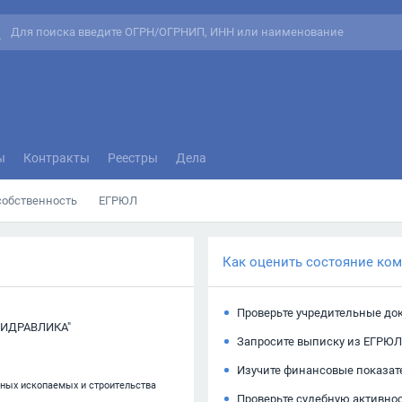
ы
Контракты
Реестры
Дела
собственность
ЕГРЮЛ
Как оценить состояние ко
Проверьте учредительные до
ГИДРАВЛИКА"
Запросите выписку из ЕГРЮЛ
Изучите финансовые показат
зных ископаемых и строительства
Проверьте судебную активно