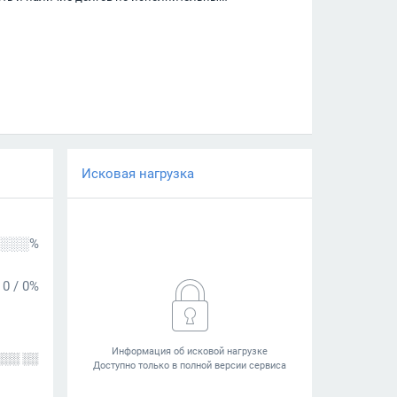
Исковая нагрузка
░░░%
0
/
0%
░░░ ░░