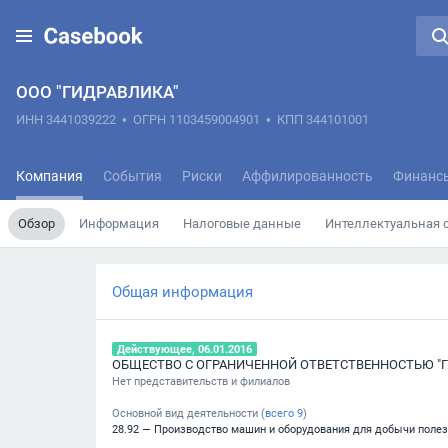
ООО "ГИДРАВЛИКА"
ИНН 3441039222
•
ОГРН 1103459004901
•
КПП 344101001
Компания
События
Риски
Аффилированность
Финанс
Обзор
Информация
Налоговые данные
Интеллектуальная 
Общая информация
Действующее, 06.01.2016
ОБЩЕСТВО С ОГРАНИЧЕННОЙ ОТВЕТСТВЕННОСТЬЮ "
Нет представительств и филиалов
Основной вид деятельности (
всего
9
)
28.92 — Производство машин и оборудования для добычи поле