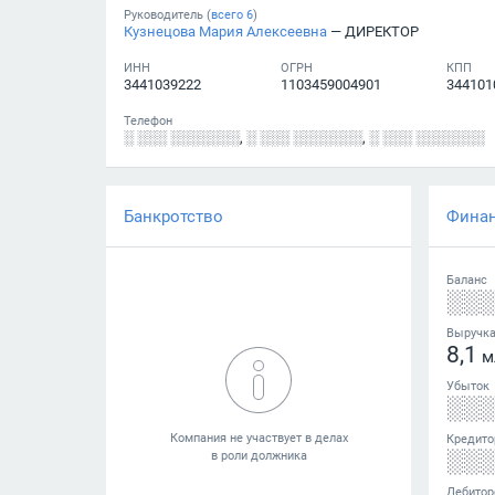
Руководитель (
всего
6
)
Кузнецова Мария Алексеевна
— ДИРЕКТОР
ИНН
ОГРН
КПП
3441039222
1103459004901
344101
Телефон
░ ░░░ ░░░░░░░
,
░ ░░░ ░░░░░░░
,
░ ░░░ ░░░░░░░
Банкротство
Фина
Баланс
░░
Выручк
8,1
м
Убыток
░░
Кредито
░░
Дебитор