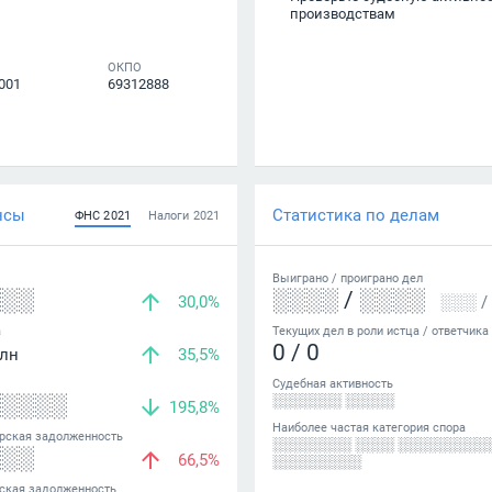
производствам
ОКПО
001
69312888
нсы
Статистика по делам
ФНС
2021
Налоги
2021
Выиграно /
проиграно
дел
░░░
░░░░
/
░░░░
30,0%
░░░
/
а
Текущих дел в роли истца / ответчика
0
/
0
лн
35,5%
Судебная активность
░░░░░
░░░░░░░ ░░░░░
195,8%
Наиболее частая категория спора
рская задолженность
░░░░░░░░ ░░░░ ░░░░░░░░░
░░░
66,5%
░░░░░░░░░
ская задолженность