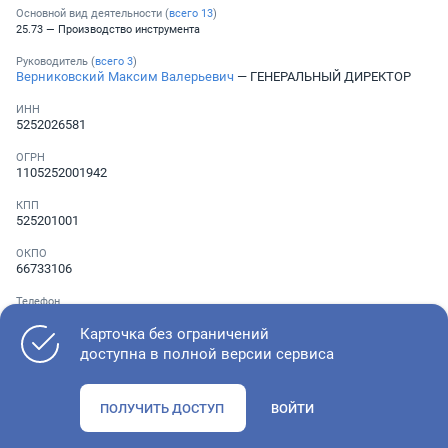
Основной вид деятельности (
всего
13
)
25.73 — Производство инструмента
Руководитель (
всего
3
)
Верниковский Максим Валерьевич
— ГЕНЕРАЛЬНЫЙ ДИРЕКТОР
ИНН
5252026581
ОГРН
1105252001942
КПП
525201001
ОКПО
66733106
Телефон
░ ░░░ ░░░░░░░
Карточка без ограничений
доступна в полной версии сервиса
Как оценить состояние компании
ПОЛУЧИТЬ ДОСТУП
ВОЙТИ
Проверьте учредительные документы, адрес регистрации и