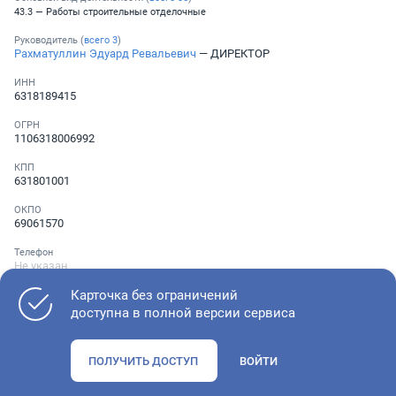
43.3 — Работы строительные отделочные
Руководитель (
всего
3
)
Рахматуллин Эдуард Ревальевич
— ДИРЕКТОР
ИНН
6318189415
ОГРН
1106318006992
КПП
631801001
ОКПО
69061570
Телефон
Не указан
Карточка без ограничений
доступна в полной версии сервиса
Как оценить состояние компании
ПОЛУЧИТЬ ДОСТУП
ВОЙТИ
Проверьте учредительные документы, адрес регистрации и
ОКВЭД