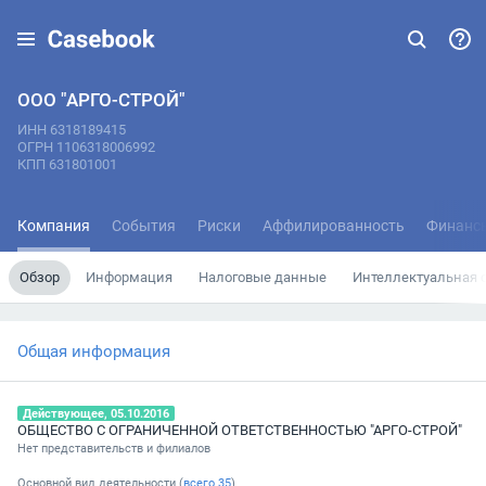
ООО "АРГО-СТРОЙ"
ИНН 6318189415
ОГРН 1106318006992
КПП 631801001
Компания
События
Риски
Аффилированность
Финанс
Обзор
Информация
Налоговые данные
Интеллектуальная 
Общая информация
Действующее, 05.10.2016
ОБЩЕСТВО С ОГРАНИЧЕННОЙ ОТВЕТСТВЕННОСТЬЮ "АРГО-СТРОЙ"
Нет представительств и филиалов
Основной вид деятельности (
всего
35
)