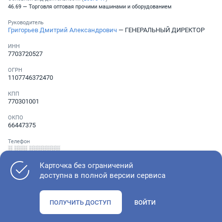
46.69 — Торговля оптовая прочими машинами и оборудованием
Руководитель
Григорьев Дмитрий Александрович
— ГЕНЕРАЛЬНЫЙ ДИРЕКТОР
ИНН
7703720527
ОГРН
1107746372470
КПП
770301001
ОКПО
66447375
Телефон
░ ░░░ ░░░░░░░
Карточка без ограничений
доступна в полной версии сервиса
Как оценить состояние компании
ПОЛУЧИТЬ ДОСТУП
ВОЙТИ
Проверьте учредительные документы, адрес регистрации и
ОКВЭД