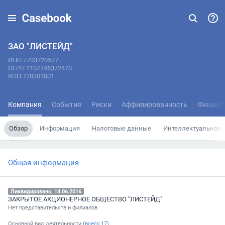
ЗАО "ЛИСТЕЙД"
ИНН 7703720527
ОГРН 1107746372470
КПП 770301001
Компания
События
Риски
Аффилированность
Финанс
Обзор
Информация
Налоговые данные
Интеллектуальная 
Общая информация
Ликвидировано, 14.06.2016
ЗАКРЫТОЕ АКЦИОНЕРНОЕ ОБЩЕСТВО "ЛИСТЕЙД"
Нет представительств и филиалов
Основной вид деятельности (
всего
17
)