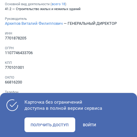
Основной вид деятельности (
всего
18
)
41.2 — Строительство жилых и нежилых зданий
Руководитель
Архипов Виталий Филиппович
— ГЕНЕРАЛЬНЫЙ ДИРЕКТОР
ИНН
7701878205
ОГРН
1107746433706
КПП
770101001
ОКПО
66816200
Телефон
Не указан
Карточка без ограничений
доступна в полной версии сервиса
Как оценить состояние компании
ПОЛУЧИТЬ ДОСТУП
ВОЙТИ
Проверьте учредительные документы, адрес регистрации и