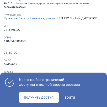
46.73.1 — Торговля оптовая древесным сырьем и необработанными
лесоматериалами
Руководитель
Кузнецов Василий Александрович
— ГЕНЕРАЛЬНЫЙ ДИРЕКТОР
ИНН
7816496227
ОГРН
1107847300153
КПП
781601001
ОКПО
67467612
Телефон
Не указан
Карточка без ограничений
доступна в полной версии сервиса
Как оценить состояние компании
ПОЛУЧИТЬ ДОСТУП
ВОЙТИ
Проверьте учредительные документы, адрес регистрации и