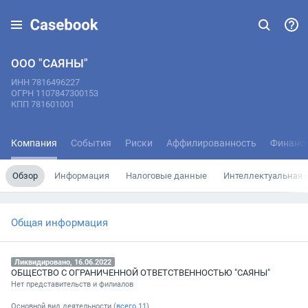
ООО "САЯНЫ"
ИНН 7816496227
ОГРН 1107847300153
КПП 781601001
Компания
События
Риски
Аффилированность
Финанс
Обзор
Информация
Налоговые данные
Интеллектуальная 
Общая информация
Ликвидировано, 16.06.2022
ОБЩЕСТВО С ОГРАНИЧЕННОЙ ОТВЕТСТВЕННОСТЬЮ "САЯНЫ"
Нет представительств и филиалов
Основной вид деятельности (
всего
11
)