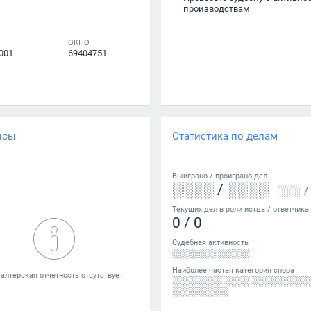
производствам
ОКПО
001
69404751
нсы
Статистика по делам
Выиграно /
проиграно
дел
░░░░
/
░░░░
░░░
/
Текущих дел в роли истца / ответчика
0
/
0
Судебная активность
░░░░░░░ ░░░░░
Наиболее частая категория спора
░░░░░░░░ ░░░░ ░░░░░░░░░
░░░░░░░░░