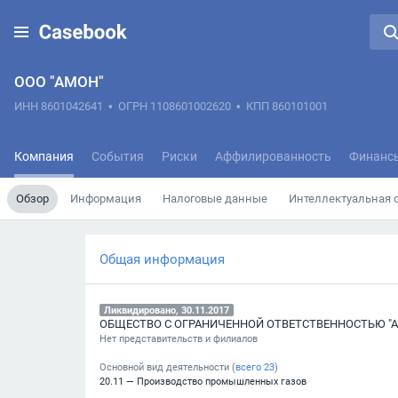
ООО "АМОН"
ИНН 8601042641
•
ОГРН 1108601002620
•
КПП 860101001
Компания
События
Риски
Аффилированность
Финанс
Обзор
Информация
Налоговые данные
Интеллектуальная 
Общая информация
Ликвидировано, 30.11.2017
ОБЩЕСТВО С ОГРАНИЧЕННОЙ ОТВЕТСТВЕННОСТЬЮ "
Нет представительств и филиалов
Основной вид деятельности (
всего
23
)
20.11 — Производство промышленных газов