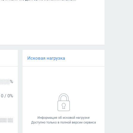
Исковая нагрузка
░░░%
0
/
0%
░░░ ░░