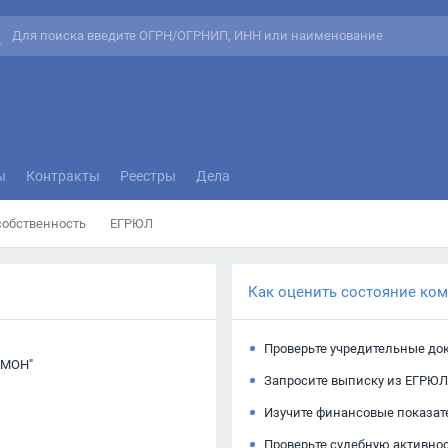
ы
Контракты
Реестры
Дела
собственность
ЕГРЮЛ
Как оценить состояние ко
Проверьте учредительные до
АМОН"
Запросите выписку из ЕГРЮЛ
Изучите финансовые показат
Проверьте судебную активно