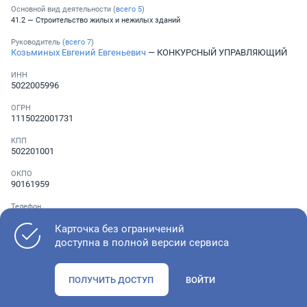
Основной вид деятельности (
всего
5
)
41.2 — Строительство жилых и нежилых зданий
Руководитель (
всего
7
)
Козьминых Евгений Евгеньевич
— КОНКУРСНЫЙ УПРАВЛЯЮЩИЙ
ИНН
5022005996
ОГРН
1115022001731
КПП
502201001
ОКПО
90161959
Телефон
░ ░░░ ░░░░░░░
Карточка без ограничений
доступна в полной версии сервиса
Как оценить состояние компании
ПОЛУЧИТЬ ДОСТУП
ВОЙТИ
Проверьте учредительные документы, адрес регистрации и