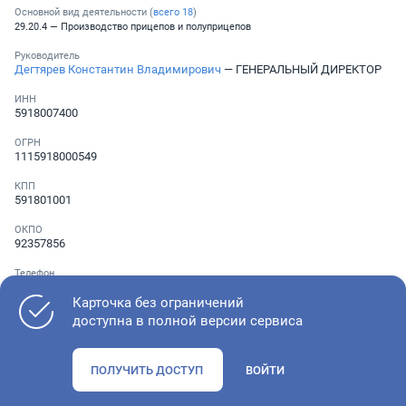
Основной вид деятельности (
всего
18
)
29.20.4 — Производство прицепов и полуприцепов
Руководитель
Дегтярев Константин Владимирович
— ГЕНЕРАЛЬНЫЙ ДИРЕКТОР
ИНН
5918007400
ОГРН
1115918000549
КПП
591801001
ОКПО
92357856
Телефон
Не указан
Карточка без ограничений
доступна в полной версии сервиса
Как оценить состояние компании
ПОЛУЧИТЬ ДОСТУП
ВОЙТИ
Проверьте учредительные документы, адрес регистрации и