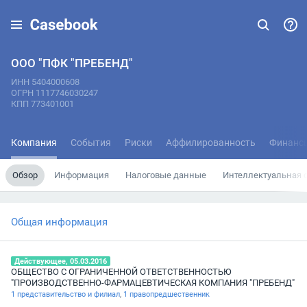
ООО "ПФК "ПРЕБЕНД"
ИНН 5404000608
ОГРН 1117746030247
КПП 773401001
Компания
События
Риски
Аффилированность
Финанс
Обзор
Информация
Налоговые данные
Интеллектуальная 
Общая информация
Действующее, 05.03.2016
ОБЩЕСТВО С ОГРАНИЧЕННОЙ ОТВЕТСТВЕННОСТЬЮ
"ПРОИЗВОДСТВЕННО-ФАРМАЦЕВТИЧЕСКАЯ КОМПАНИЯ "ПРЕБЕНД"
1 представительство и филиал
,
1 правопредшественник