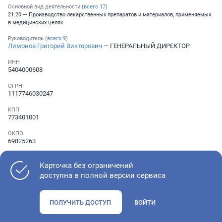
Основной вид деятельности (
всего
17
)
21.20 — Производство лекарственных препаратов и материалов, применяемых
в медицинских целях
Руководитель (
всего
9
)
Лимонов Григорий Викторович
— ГЕНЕРАЛЬНЫЙ ДИРЕКТОР
ИНН
5404000608
ОГРН
1117746030247
КПП
773401001
ОКПО
69825263
Телефон
Не указан
Карточка без ограничений
доступна в полной версии сервиса
Как оценить состояние компании
ПОЛУЧИТЬ ДОСТУП
ВОЙТИ