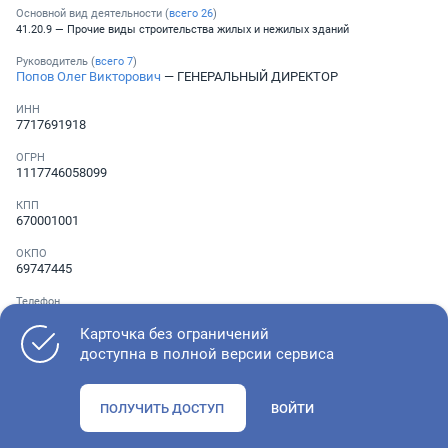
Основной вид деятельности (
всего
26
)
41.20.9 — Прочие виды строительства жилых и нежилых зданий
Руководитель (
всего
7
)
Попов Олег Викторович
— ГЕНЕРАЛЬНЫЙ ДИРЕКТОР
ИНН
7717691918
ОГРН
1117746058099
КПП
670001001
ОКПО
69747445
Телефон
Не указан
Карточка без ограничений
доступна в полной версии сервиса
Как оценить состояние компании
ПОЛУЧИТЬ ДОСТУП
ВОЙТИ
Проверьте учредительные документы, адрес регистрации и