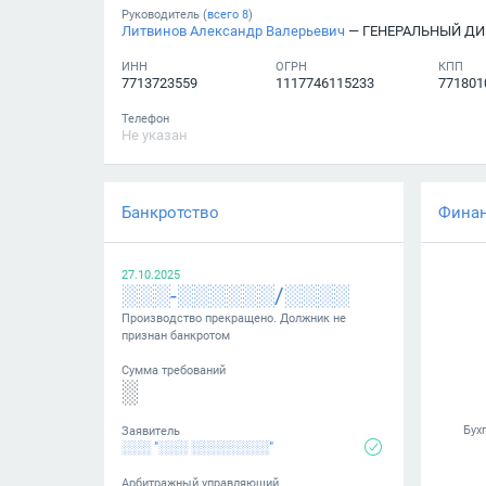
Руководитель (
всего
8
)
Литвинов Александр Валерьевич
— ГЕНЕРАЛЬНЫЙ ДИ
ИНН
ОГРН
КПП
7713723559
1117746115233
771801
Телефон
Не указан
Банкротство
Фина
27.10.2025
░░░-░░░░░░/░░░░
Производство прекращено. Должник не
признан банкротом
Сумма требований
░
Заявитель
░░░ "░░░ ░░░░░░░░"
Арбитражный управляющий