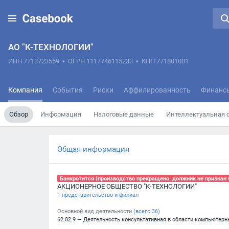
АО "К-ТЕХНОЛОГИИ"
ИНН 7713723559
•
ОГРН 1117746115233
•
КПП 771801001
Компания
События
Риски
Аффилированность
Финанс
Обзор
Информация
Налоговые данные
Интеллектуальная 
Общая информация
Банкротится (производство прекращено. должник не признан б
АКЦИОНЕРНОЕ ОБЩЕСТВО "К-ТЕХНОЛОГИИ"
1 представительство и филиал
Основной вид деятельности (
всего
36
)
62.02.9 — Деятельность консультативная в области компьютерн