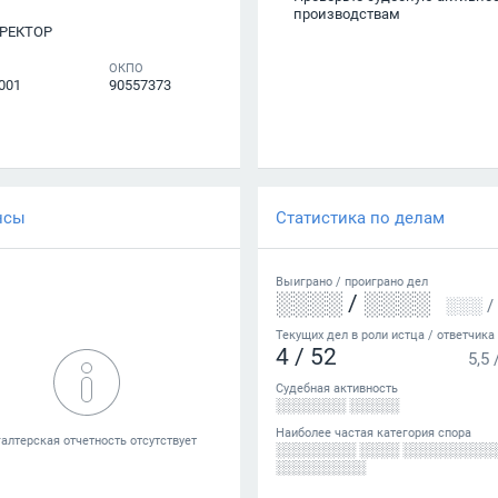
производствам
РЕКТОР
ОКПО
001
90557373
нсы
Статистика по делам
Выиграно /
проиграно
дел
░░░░
/
░░░░
░░░
/
Текущих дел в роли истца / ответчика
4
/
52
5,5
Судебная активность
░░░░░░░ ░░░░░
Наиболее частая категория спора
░░░░░░░░ ░░░░ ░░░░░░░░░
░░░░░░░░░