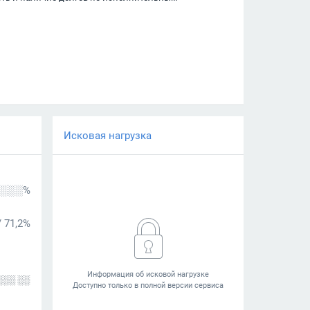
Исковая нагрузка
░░░%
/
71,2%
░░░ ░░