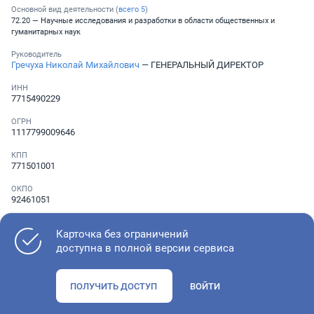
Основной вид деятельности (
всего
5
)
72.20 — Научные исследования и разработки в области общественных и
гуманитарных наук
Руководитель
Гречуха Николай Михайлович
— ГЕНЕРАЛЬНЫЙ ДИРЕКТОР
ИНН
7715490229
ОГРН
1117799009646
КПП
771501001
ОКПО
92461051
Телефон
░ ░░░ ░░░░░░░
Карточка без ограничений
доступна в полной версии сервиса
Как оценить состояние компании
ПОЛУЧИТЬ ДОСТУП
ВОЙТИ