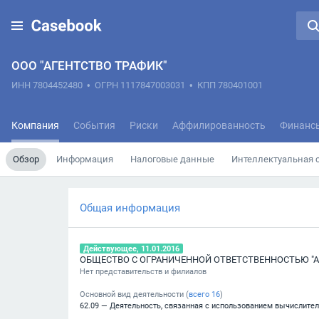
ООО "АГЕНТСТВО ТРАФИК"
ИНН 7804452480
•
ОГРН 1117847003031
•
КПП 780401001
Компания
События
Риски
Аффилированность
Финанс
Обзор
Информация
Налоговые данные
Интеллектуальная 
Общая информация
Действующее, 11.01.2016
ОБЩЕСТВО С ОГРАНИЧЕННОЙ ОТВЕТСТВЕННОСТЬЮ "А
Нет представительств и филиалов
Основной вид деятельности (
всего
16
)