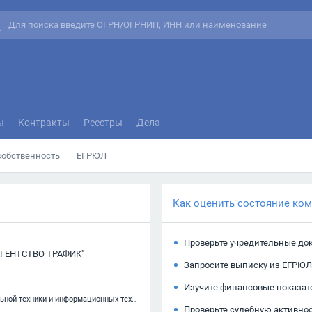
ы
Контракты
Реестры
Дела
собственность
ЕГРЮЛ
Как оценить состояние ко
Проверьте учредительные до
ГЕНТСТВО ТРАФИК"
Запросите выписку из ЕГРЮЛ
Изучите финансовые показат
62.09 — Деятельность, связанная с использованием вычислительной техники и информационных технологий, прочая
Проверьте судебную активно