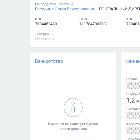
Руководитель (
всего
3
)
Беседина Ольга Вячеславовна
— ГЕНЕРАЛЬНЫЙ ДИРЕ
ИНН
ОГРН
КПП
7804452480
1117847003031
780401
Телефон
Не указан
Банкротство
Фина
Баланс
░░
Выручк
1,2
м
Чистая 
░░
Кредито
░░
Дебитор