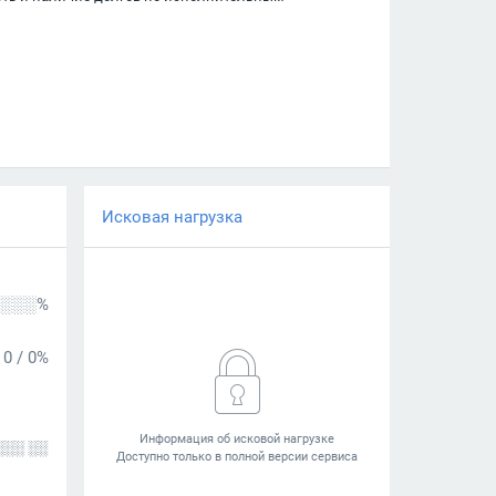
Исковая нагрузка
░░░%
0
/
0%
░░░ ░░