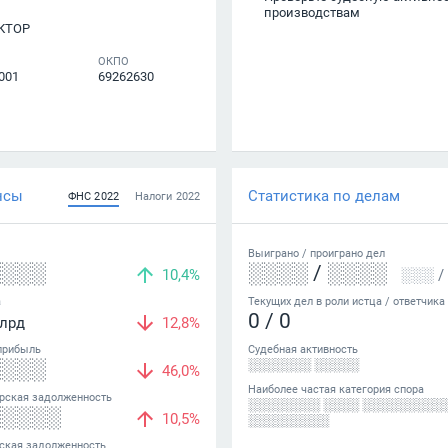
производствам
КТОР
ОКПО
001
69262630
нсы
Статистика по делам
ФНС
2022
Налоги
2022
Выиграно /
проиграно
дел
░░░░
░░░░
/
░░░░
10,4%
░░░
/
а
Текущих дел в роли истца / ответчика
0
/
0
лрд
12,8%
прибыль
Судебная активность
░░░░
░░░░░░░ ░░░░░
46,0%
Наиболее частая категория спора
рская задолженность
░░░░░░░░ ░░░░ ░░░░░░░░░
░░░░░
10,5%
░░░░░░░░░
ская задолженность