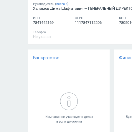
Руководитель (
всего
3
)
Халимов Дима Шафгатович
— ГЕНЕРАЛЬНЫЙ ДИРЕКТ
ИНН
ОГРН
КПП
7841442169
1117847112206
780501
Телефон
Не указан
Банкротство
Фина