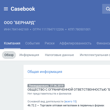
ООО "БЕРНАРД"
ИНН 7841442169
•
ОГРН 1117847112206
•
КПП 780501001
Компания
События
Риски
Аффилированность
Финанс
Обзор
Информация
Налоговые данные
Интеллектуальная 
Общая информация
Ликвидировано, 27.06.2019
ОБЩЕСТВО С ОГРАНИЧЕННОЙ ОТВЕТСТВЕННОСТЬЮ "Б
Нет представительств и филиалов
Основной вид деятельности (
всего
15
)
46.72.2 — Торговля оптовая металлами в первичных формах