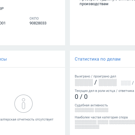
производствам
ОР
ОКПО
001
90828033
нсы
Статистика по делам
Выиграно /
проиграно
дел
░░░░
/
░░░░
░░░
/
Текущих дел в роли истца / ответчика
0
/
0
Судебная активность
░░░░░░░ ░░░░░
Наиболее частая категория спора
░░░░░░░░ ░░░░ ░░░░░░░░░
░░░░░░░░░