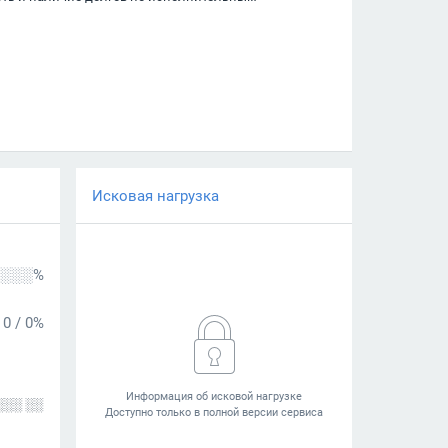
Исковая нагрузка
░░░%
0
/
0%
░░░ ░░