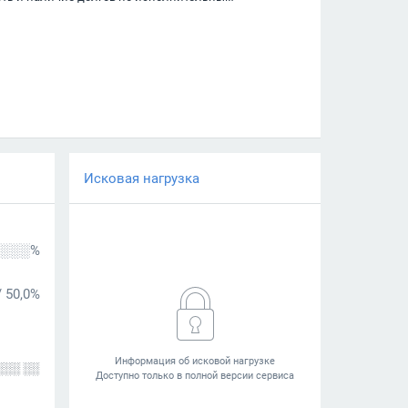
Исковая нагрузка
░░░%
/
50,0%
░░░ ░░