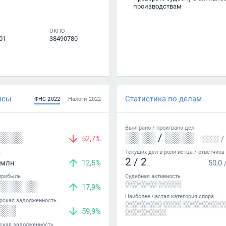
производствам
ОКПО
01
38490780
нсы
Статистика по делам
ФНС
2022
Налоги
2022
Выиграно /
проиграно
дел
░░░░
░░░░
/
░░░░
52,7%
░░░
/
а
Текущих дел в роли истца / ответчика
2
/
2
млн
12,5%
50,0
прибыль
Судебная активность
░░░░░░
░░░░░░░ ░░░░░
17,9%
Наиболее частая категория спора
рская задолженность
░░░░░░░░ ░░░░ ░░░░░░░░░
░░░
59,9%
░░░░░░░░░
ская задолженность