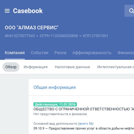
ООО "АЛМАЗ СЕРВИС"
ИНН 0275077343
•
ОГРН 1120280020838
•
КПП 27501001
Компания
События
Риски
Аффилированность
Финанс
Обзор
Информация
Налоговые данные
Интеллектуальная 
Общая информация
Действующее, 11.01.2016
ОБЩЕСТВО С ОГРАНИЧЕННОЙ ОТВЕТСТВЕННОСТЬЮ "А
Нет представительств и филиалов
Основной вид деятельности (
всего
56
)
09.10.9 — Предоставление прочих услуг в области добычи нефти