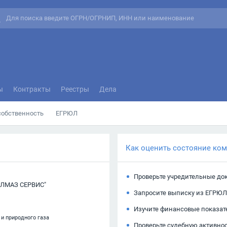
ы
Контракты
Реестры
Дела
собственность
ЕГРЮЛ
Как оценить состояние ко
Проверьте учредительные до
ЛМАЗ СЕРВИС"
Запросите выписку из ЕГРЮЛ
Изучите финансовые показат
 и природного газа
Проверьте судебную активно