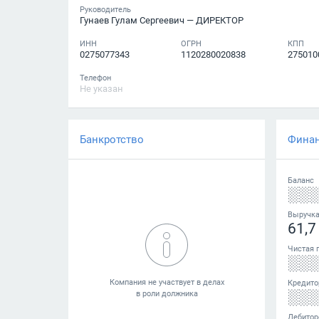
Руководитель
Гунаев Гулам Сергеевич
— ДИРЕКТОР
ИНН
ОГРН
КПП
0275077343
1120280020838
275010
Телефон
Не указан
Банкротство
Фина
Баланс
░░
Выручк
61,7
Чистая 
░░
Кредито
░░
Дебитор