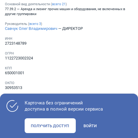
Основной вид деятельности (
всего
21
)
77.39.2 — Аренда и лизинг прочих машин и оборудования, не включенных в
другие группировки
Руководитель (
всего
3
)
Савчук Олег Владимирович
— ДИРЕКТОР
ИНН
2723148789
ОГРН
1122723002324
КПП
650001001
ОКПО
30953513
Телефон
Не указан
Карточка без ограничений
доступна в полной версии сервиса
Как оценить состояние компании
ПОЛУЧИТЬ ДОСТУП
ВОЙТИ