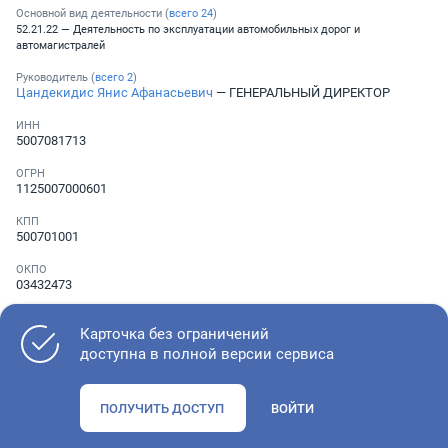
Основной вид деятельности (
всего
24
)
52.21.22 — Деятельность по эксплуатации автомобильных дорог и
автомагистралей
Руководитель (
всего
2
)
Цандекидис Янис Афанасьевич
— ГЕНЕРАЛЬНЫЙ ДИРЕКТОР
ИНН
5007081713
ОГРН
1125007000601
КПП
500701001
ОКПО
03432473
Телефон
Не указан
Карточка без ограничений
доступна в полной версии сервиса
Как оценить состояние компании
ПОЛУЧИТЬ ДОСТУП
ВОЙТИ