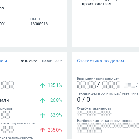
производствам
ОР
ОКПО
001
18008918
нсы
Статистика по делам
ФНС
2022
Налоги
2022
Выиграно /
проиграно
дел
░░░░
░░░░
/
░░░░
185,1%
░░░
/
а
Текущих дел в роли истца / ответчика
0
/
0
млн
26,8%
прибыль
Судебная активность
░░░
░░░░░░░ ░░░░░
83,9%
Наиболее частая категория спора
рская задолженность
░░░░░░░░ ░░░░ ░░░░░░░░░
░░░░
235,0%
░░░░░░░░░
ская задолженность