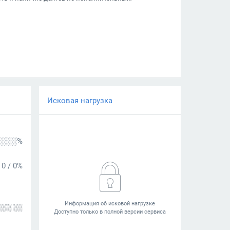
Исковая нагрузка
░░░%
0
/
0%
░░░ ░░