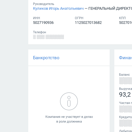
Руководитель
Куликов Игорь Анатольевич
— ГЕНЕРАЛЬНЫЙ ДИРЕКТ
ИНН
ОГРН
КПП
5027190936
1125027013682
502701
Телефон
░ ░░░ ░░░░░░░
Банкротство
Фина
Баланс
░░
Выручк
93,2
Чистая 
░░
Кредито
░░
Дебитор