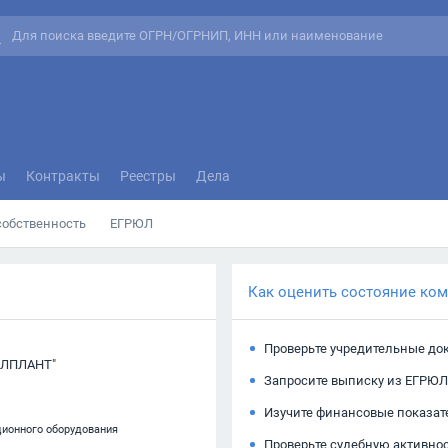
ы
Контракты
Реестры
Дела
собственность
ЕГРЮЛ
Как оценить состояние ко
Проверьте учредительные до
АЛПЛАНТ"
Запросите выписку из ЕГРЮЛ
Изучите финансовые показат
ционного оборудования
Проверьте судебную активно