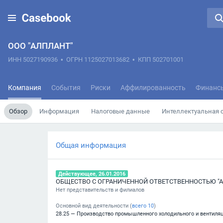
ООО "АЛПЛАНТ"
ИНН 5027190936
•
ОГРН 1125027013682
•
КПП 502701001
Компания
События
Риски
Аффилированность
Финанс
Обзор
Информация
Налоговые данные
Интеллектуальная 
Общая информация
Действующее, 26.01.2016
ОБЩЕСТВО С ОГРАНИЧЕННОЙ ОТВЕТСТВЕННОСТЬЮ "
Нет представительств и филиалов
Основной вид деятельности (
всего
10
)
28.25 — Производство промышленного холодильного и вентиля