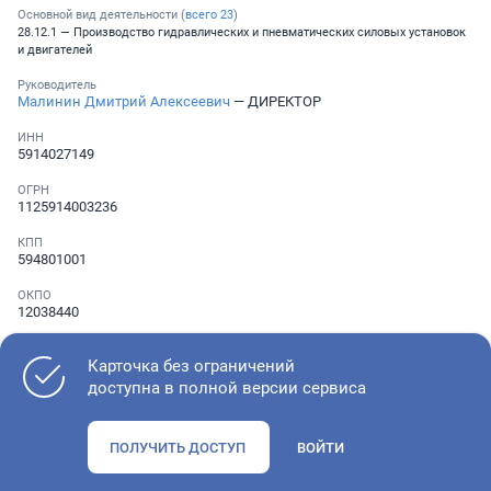
Основной вид деятельности (
всего
23
)
28.12.1 — Производство гидравлических и пневматических силовых установок
и двигателей
Руководитель
Малинин Дмитрий Алексеевич
— ДИРЕКТОР
ИНН
5914027149
ОГРН
1125914003236
КПП
594801001
ОКПО
12038440
Телефон
░ ░░░ ░░░░░░░
Карточка без ограничений
доступна в полной версии сервиса
Как оценить состояние компании
ПОЛУЧИТЬ ДОСТУП
ВОЙТИ