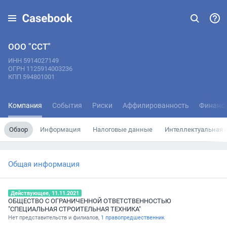
ООО "ССТ"
ИНН 5914027149
ОГРН 1125914003236
КПП 594801001
Компания
События
Риски
Аффилированность
Финанс
Обзор
Информация
Налоговые данные
Интеллектуальная 
Общая информация
Действующее, 11.11.2021
ОБЩЕСТВО С ОГРАНИЧЕННОЙ ОТВЕТСТВЕННОСТЬЮ
"СПЕЦИАЛЬНАЯ СТРОИТЕЛЬНАЯ ТЕХНИКА"
Нет представительств и филиалов,
1 правопредшественник