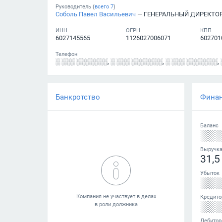
Руководитель (
всего
7
)
Соболь Павел Васильевич
— ГЕНЕРАЛЬНЫЙ ДИРЕКТО
ИНН
ОГРН
КПП
6027145565
1126027006071
602701
Телефон
░ ░░░ ░░░░░░░
,
░ ░░░ ░░░░░░░
,
░ ░░░ ░░░░░░░
,
Банкротство
Фина
Баланс
░░
Выручк
31,5
Убыток
░░
Кредито
░░
Дебитор