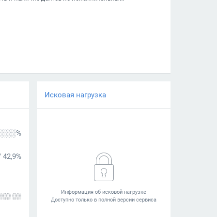
Исковая нагрузка
░░░%
/
42,9%
░░░ ░░