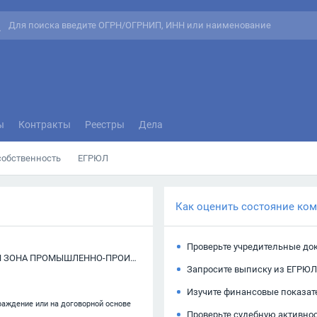
ы
Контракты
Реестры
Дела
собственность
ЕГРЮЛ
Как оценить состояние ко
Проверьте учредительные до
АКЦИОНЕРНОЕ ОБЩЕСТВО "ОСОБАЯ ЭКОНОМИЧЕСКАЯ ЗОНА ПРОМЫШЛЕННО-ПРОИЗВОДСТВЕННОГО ТИПА "МОГЛИНО"
Запросите выписку из ЕГРЮЛ
Изучите финансовые показат
раждение или на договорной основе
Проверьте судебную активно