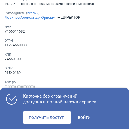
46.72.2 — Торговля оптовая металлами в первичных формах
Руководитель (
всего
2
)
Левичев Александр Юрьевич
— ДИРЕКТОР
ИНН
7456011682
ОГРН
1127456003311
КПП
745601001
ОКПО
21540189
Телефон
░ ░░░ ░░░░░░░
Карточка без ограничений
доступна в полной версии сервиса
Как оценить состояние компании
ПОЛУЧИТЬ ДОСТУП
ВОЙТИ
Проверьте учредительные документы, адрес регистрации и
ОКВЭД