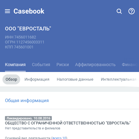
ООО "ЕВРОСТАЛЬ"
ИНН 7456011682
ОГРН 1127456003311
КПП 745601001
Компания
События
Риски
Аффилированность
Финанс
Обзор
Информация
Налоговые данные
Интеллектуальная 
Общая информация
Ликвидировано, 10.08.2016
ОБЩЕСТВО С ОГРАНИЧЕННОЙ ОТВЕТСТВЕННОСТЬЮ "ЕВРОСТАЛЬ"
Нет представительств и филиалов
Основной вид деятельности (
всего
10
)