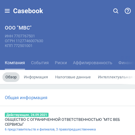
ООО "МВС"
ИНН 7707767501
ОГРН 1127746007630
КПП 772501001
Компания
События
Риски
Аффилированность
Финанс
Обзор
Информация
Налоговые данные
Интеллектуальная 
Общая информация
Действующее, 24.09.2021
ОБЩЕСТВО С ОГРАНИЧЕННОЙ ОТВЕТСТВЕННОСТЬЮ "МТС ВЕБ
СЕРВИСЫ"
6 представительств и филиалов
,
3 правопредшественника