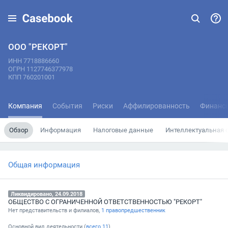
ООО "РЕКОРТ"
ИНН 7718886660
ОГРН 1127746377978
КПП 760201001
Компания
События
Риски
Аффилированность
Финанс
Обзор
Информация
Налоговые данные
Интеллектуальная 
Общая информация
Ликвидировано, 24.09.2018
ОБЩЕСТВО С ОГРАНИЧЕННОЙ ОТВЕТСТВЕННОСТЬЮ "РЕКОРТ"
Нет представительств и филиалов,
1 правопредшественник
Основной вид деятельности (
всего
11
)