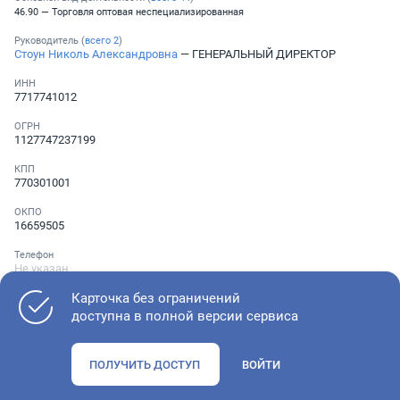
46.90 — Торговля оптовая неспециализированная
Руководитель (
всего
2
)
Стоун Николь Александровна
— ГЕНЕРАЛЬНЫЙ ДИРЕКТОР
ИНН
7717741012
ОГРН
1127747237199
КПП
770301001
ОКПО
16659505
Телефон
Не указан
Карточка без ограничений
доступна в полной версии сервиса
Как оценить состояние компании
ПОЛУЧИТЬ ДОСТУП
ВОЙТИ
Проверьте учредительные документы, адрес регистрации и
ОКВЭД