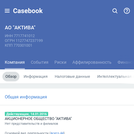
АО "АКТИВА"
ИНН 7717741012
ОГРН 1127747237199
КПП 770301001
Компания
События
Риски
Аффилированность
Финанс
Обзор
Информация
Налоговые данные
Интеллектуальная 
Общая информация
Действующее, 14.01.2016
АКЦИОНЕРНОЕ ОБЩЕСТВО "АКТИВА"
Нет представительств и филиалов
Основной вид деятельности (
всего
44
)